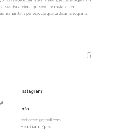
 non habent claritatem insitam; est usus legentis in
 processus dynamicus, qui sequitur mutationem
s humanitatis per seacula quarta decima et quinta
Instagram
ugh
Info.
mcbncom@gmail.com
Mon: 11am - 5pm,
d