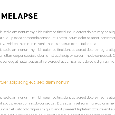
IMELAPSE
elit, sed diam nonummy nibh euismod tincidunt ut laoreet dolore magna aliq
isl ut aliquip ex ea commodo consequat. Lorem ipsum dolor sit amet, consec
. Ut wisi enim ad minim veniam, quis nostrud exerci tation ulla.
lit, sed diam nonummy nibh euismod tincidunt ut laoreet dolore magna aliq
on ullamcorper suscipit lobortis nisl ut aliquip ex ea commodo consequat. Du
e eu feugiat nulla facilisis at vero eros et accumsan et iusto odio dignissim 
uer adipiscing elit, sed diam nonum.
elit, sed diam nonummy nibh euismod tincidunt ut laoreet dolore magna aliq
l ut aliquip ex ea commodo consequat. Duis autem vel eum iriure dolor in hend
ccumsan et iusto odio dignissim qui blandit praesent luptatum zzril delenit aug