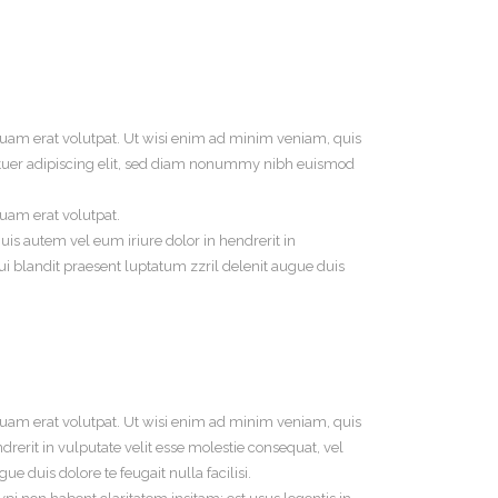
uam erat volutpat. Ut wisi enim ad minim veniam, quis
tetuer adipiscing elit, sed diam nonummy nibh euismod
uam erat volutpat.
is autem vel eum iriure dolor in hendrerit in
qui blandit praesent luptatum zzril delenit augue duis
uam erat volutpat. Ut wisi enim ad minim veniam, quis
rerit in vulputate velit esse molestie consequat, vel
ue duis dolore te feugait nulla facilisi.