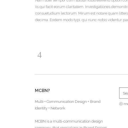
Nam liber tempor cum soluta nobis eleifend option con
iis qui facit eorum claritatem. Investigationes demons
consuetudium lectorum. Mirum est notare quam litter
decima. Eodem modo typi, qui nunc nobis videntur paru
MCBN?
Multi + Communication Design + Brand
ⓒ m
Identity + Network
MCBN is a multi-communication design
company, that specializes in Brand Design,