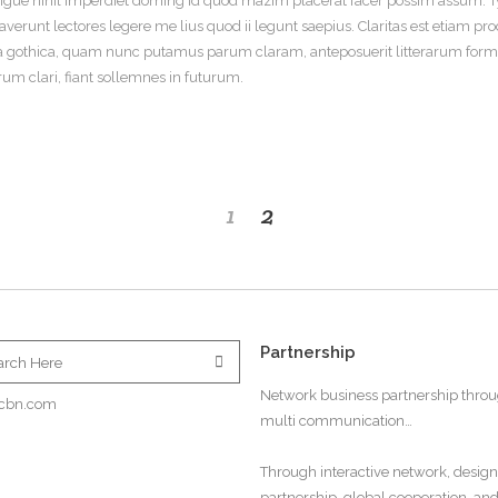
gue nihil imperdiet doming id quod mazim placerat facer possim assum. Typi
traverunt lectores legere me lius quod ii legunt saepius. Claritas est etiam
a gothica, quam nunc putamus parum claram, anteposuerit litterarum forma
m clari, fiant sollemnes in futurum.
1
2
Partnership
Network business partnership thro
cbn.com
multi communication…
Through interactive network, design
partnership, global cooperation, an