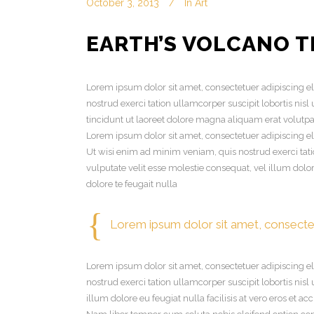
October 3, 2013
In
Art
EARTH’S VOLCANO T
Lorem ipsum dolor sit amet, consectetuer adipiscing 
nostrud exerci tation ullamcorper suscipit lobortis n
tincidunt ut laoreet dolore magna aliquam erat volutpat
Lorem ipsum dolor sit amet, consectetuer adipiscing e
Ut wisi enim ad minim veniam, quis nostrud exerci tati
vulputate velit esse molestie consequat, vel illum dolor
dolore te feugait nulla
Lorem ipsum dolor sit amet, consectet
Lorem ipsum dolor sit amet, consectetuer adipiscing 
nostrud exerci tation ullamcorper suscipit lobortis nis
illum dolore eu feugiat nulla facilisis at vero eros et a